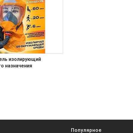
ель изолирующий
го назначения
Популярное