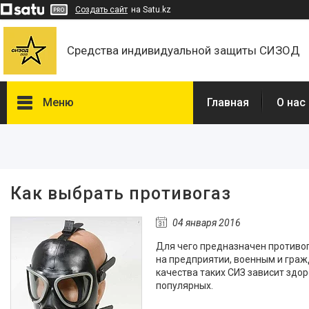
Создать сайт
на Satu.kz
Средства индивидуальной защиты СИЗОД
Меню
Главная
О нас
Фотогалерея
Товары
Спасательное снаряжение
Как выбрать противогаз
Средства индивидуальной
защиты
04 января 2016
Медицинские средства
Для чего предназначен противог
индивидуальной защиты
на предприятии, военным и граж
Сигналы оповещения
качества таких СИЗ зависит здо
гражданской обороны
популярных.
Робот-тренажер