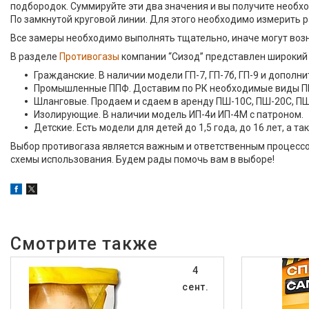
подбородок. Суммируйте эти два значения и вы получите необх
По замкнутой круговой линии. Для этого необходимо измерить 
Все замеры необходимо выполнять тщательно, иначе могут возн
В разделе
Противогазы
компании “Сизод” представлен широкий
Гражданские. В наличии модели ГП-7, ГП-7б, ГП-9 и дополн
Промышленные ППФ. Доставим по РК необходимые виды П
Шланговые. Продаем и сдаем в аренду ПШ-10С, ПШ-20С, П
Изолирующие. В наличии модель ИП-4и ИП-4М с патроном.
Детские. Есть модели для детей до 1,5 года, до 16 лет, а т
Выбор противогаза является важным и ответственным процессом
схемы использования. Будем рады помочь вам в выборе!
4
сент.