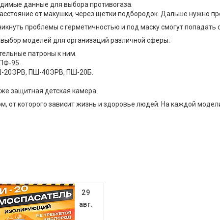
одимые данные для выбора противогаза.
расстояние от макушки, через щетки подбородок. Дальше нужно п
икнуть проблемы с герметичностью и под маску смогут попадать 
 выбор моделей для организаций различной сферы:
ительные патроны к ним.
ПФ-95.
Ш-20ЭРВ, ПШ-40ЭРВ, ПШ-20Б.
акже защитная детская камера.
, от которого зависит жизнь и здоровье людей. На каждой модел
29
авг.