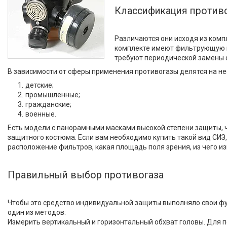
Дозиметры
Классификация против
Комплекты для дегазации
Оборудование для инвалидов
Различаются они исходя из комп
Туризм и отдых
комплекте имеют фильтрующую к
требуют периодической замены ф
Статьи
В зависимости от сферы применения противогазы делятся на не
детские;
Презентации и документы
промышленные;
О нас
гражданские;
военные.
Отзывы
Есть модели с панорамными масками высокой степени защиты, ч
защитного костюма. Если вам необходимо купить такой вид СИЗ
Часто задаваемые вопросы
расположение фильтров, какая площадь поля зрения, из чего из
Правильный выбор противогаза
Чтобы это средство индивидуальной защиты выполняло свои фу
один из методов:
Измерить вертикальный и горизонтальный обхват головы. Для пе