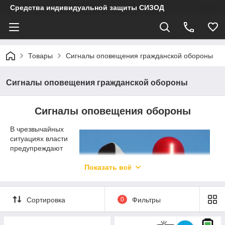
Средства индивидуальной защиты СИЗОД
Товары
Сигналы оповещения гражданской обороны
Сигналы оповещения гражданской обороны
Сигналы оповещения обороны
В чрезвычайных
ситуациях власти
предупреждают
население о
прямой и
Показать всё
непосредственной
опасности для
населения с
Сортировка
0
Фильтры
помощью сигнала
общей тревоги и
экстренного