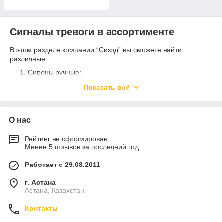
Сигналы тревоги в ассортименте
В этом разделе компании “Сизод” вы сможете найти
различные
Сирены ручные;
Сирены механические;
Показать всё
Мегафоны.
Большинство клиентов работаю с нами с момента
О нас
основания, потому что оценили преимущества
сотрудничества:
Рейтинг не сформирован
У нас доступные цены на системы оповещения
Менее 5 отзывов за последний год
населения о ЧС;
Работает с 29.08.2011
Все сотрудники имеют большой опыт в сфере
гражданской обороны, что позволяет им предоставлять
г. Астана
грамотную консультацию по всем видам гражданской
Астана, Казахстан
тревоги;
Контакты
В случае неисправности сигналов оповещения
возвращаем 100% стоимости сирены или мегафона;