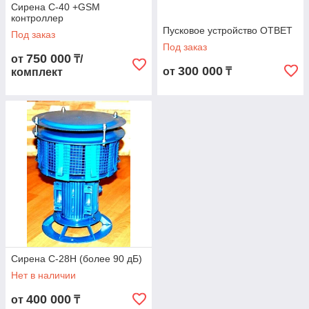
Сирена С-40 +GSM
сигналы оповещения гражданской обороны по самым
контроллер
выгодным ценам в Казахстане.
Пусковое устройство ОТВЕТ
Под заказ
Под заказ
750 000
от
₸/
300 000
от
₸
комплект
Сирена С-28Н (более 90 дБ)
Нет в наличии
400 000
от
₸