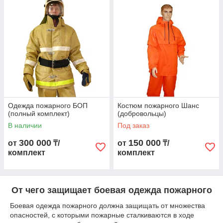
Виды спецодежды
пожарного
Рассмотрим основные виды
боевой одежды пожарного,
их особенности и важность защиты.
1.
Боевая одежда пожарного БОП-1
(полная
комплектация)
Одежда пожарного БОП
Костюм пожарного Шанс
БОП-1 - это стандартный комплект боевой одежды, который
(полный комплект)
(добровольцы)
используется профессиональными пожарными. В полную
В наличии
Под заказ
комплектацию входят:
300 000
150 000
Куртка и брюки изготовлены из огнестойких
от
₸/
от
₸/
материалов, таких как арамидные волокна (например,
комплект
комплект
кевлар), которые обеспечивают защиту от высоких
температур и открытого пламени.
Шлем оборудован козырьком и защитой для шеи,
От чего защищает боевая одежда пожарного
защищает голову от механических повреждений и
теплового излучения.
Боевая одежда пожарного должна защищать от множества
опасностей, с которыми пожарные сталкиваются в ходе
Перчатки огнестойкие и термостойкие, защищают