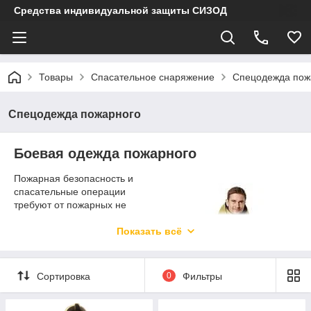
Средства индивидуальной защиты СИЗОД
Товары
Спасательное снаряжение
Спецодежда пож
Спецодежда пожарного
Боевая одежда пожарного
Пожарная безопасность и
спасательные операции
требуют от пожарных не
только смелости и
профессионализма, но и
Показать всё
надежной защиты. Боевая
одежда пожарного (БОП)
играет ключевую роль в
Сортировка
0
Фильтры
обеспечении их
безопасности и
эффективности.