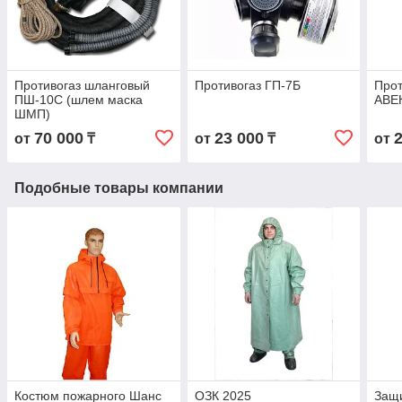
Противогаз шланговый
Противогаз ГП-7Б
Прот
ПШ-10С (шлем маска
АВЕ
ШМП)
70 000
23 000
от
₸
от
₸
от
Подобные товары компании
Костюм пожарного Шанс
ОЗК 2025
Защ