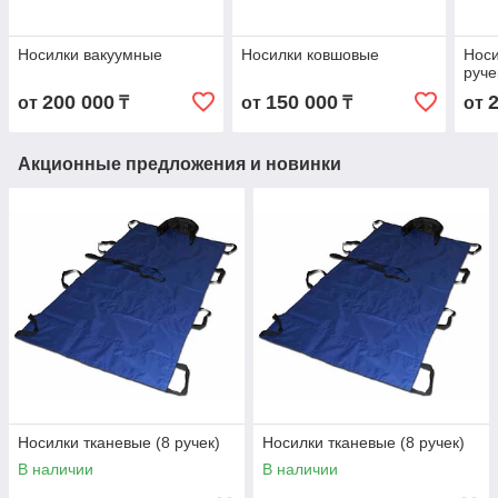
Носилки вакуумные
Носилки ковшовые
Носи
руче
200 000
150 000
от
₸
от
₸
от
Акционные предложения и новинки
Носилки тканевые (8 ручек)
Носилки тканевые (8 ручек)
В наличии
В наличии